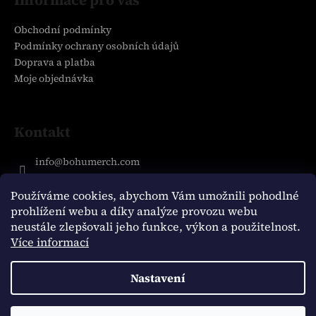
Informace pro vás
d
p
a
a
Obchodní podmínky
c
t
Podmínky ochrany osobních údajů
í
í
Doprava a platba
p
Moje objednávka
r
v
k
y
Kontakt
v
ý
info
@
bohumerch.com
p
+420 721 771 408
i
_vlasce
Používáme cookies, abychom Vám umožnili pohodlné
s
prohlížení webu a díky analýze provozu webu
u
neustále zlepšovali jeho funkce, výkon a použitelnost.
Více informací
Facebook
Nastavení