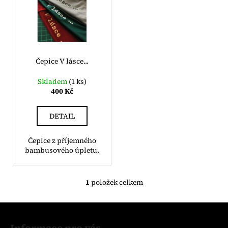
č
i
u
s
j
e
p
m
r
e
o
Čepice V lásce...
d
Skladem
(1 ks)
u
400 Kč
k
t
DETAIL
ů
Čepice z příjemného
bambusového úpletu.
1
položek celkem
O
v
Z
l
á
á