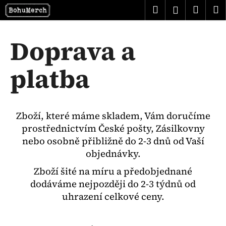
K
Přejít
Hledat
Náku
M
Přihlášen
na
o
obsah
Zpět
Zpět
košík
š
Doprava a
í
C
k
o
platba
p
o
t
Zboží, které máme skladem, Vám doručíme
ř
prostřednictvím České pošty, Zásilkovny
e
nebo osobně přibližně do 2-3 dnů od Vaší
b
objednávky.
u
j
Zboží šité na míru a předobjednané
dodáváme nejpozději do 2-3 týdnů od
e
uhrazení celkové ceny.
t
e
n