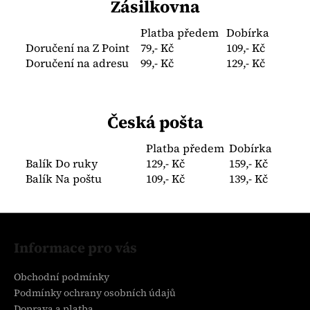
Zásilkovna
a
j
Platba předem
Dobírka
Doručení na Z Point
79,- Kč
109,- Kč
í
Doručení na adresu
99,- Kč
129,- Kč
t
?
Česká pošta
Platba předem
Dobírka
HLEDAT
Balík Do ruky
129,- Kč
159,- Kč
Balík Na poštu
109,- Kč
139,- Kč
Z
D
o
á
Informace pro vás
p
p
o
a
Obchodní podmínky
r
t
Podmínky ochrany osobních údajů
u
Doprava a platba