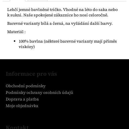
Lehčí jemné bavlněné tričko. Vhodné na léto do saka nebo
k sukni. Naše spokojené zákaznice ho nosí celoročně.
Barevné varianty bílá a černá, na vyžádání další barvy.
Materiál :
100% bavlna (některé barevné varianty mají příměs
viskózy)
Z
á
Informace pro vás
p
a
Obchodní podmínky
t
Podmínky ochrany osobních údajů
í
Doprava a platba
Moje objednávka
Kontakt