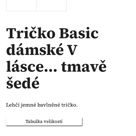
a
j
í
Tričko Basic
t
?
dámské V
lásce... tmavě
HLEDAT
šedé
D
o
Lehčí jemné bavlněné tričko.
p
o
Tabulka velikostí
r
u