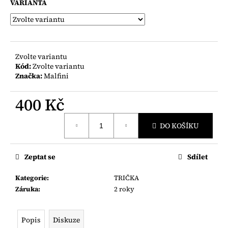
č
VARIANTA
u
j
e
m
e
Zvolte variantu
Kód:
Zvolte variantu
Značka:
Malfini
400 Kč
Měrná
DO KOŠÍKU
cena:
Zeptat se
Sdílet
Kategorie
:
TRIČKA
Záruka
:
2 roky
Popis
Diskuze