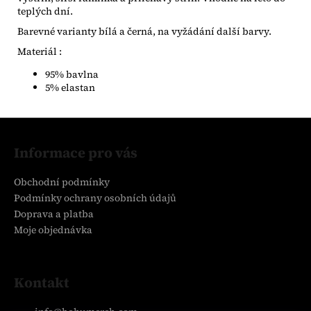
teplých dní.
Barevné varianty bílá a černá, na vyžádání další barvy.
Materiál :
95% bavlna
5% elastan
Z
á
Informace pro vás
p
a
Obchodní podmínky
t
Podmínky ochrany osobních údajů
í
Doprava a platba
Moje objednávka
Kontakt