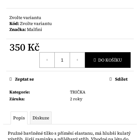
č
u
j
Zvolte variantu
e
Kód:
Zvolte variantu
m
Značka:
Malfini
e
350 Kč
Měrná
DO KOŠÍKU
cena:
Zeptat se
Sdílet
Kategorie
:
TRIČKA
Záruka
:
2 roky
Popis
Diskuze
Pružné bavlněné tílko s příměsí elastanu, má hlubší kulatý
výstřih, širší ramínka a přiléhavý střih. Vhodné na léto do