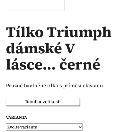
a
j
í
Tílko Triumph
t
?
dámské V
lásce... černé
HLEDAT
Pružné bavlněné tílko s příměsí elastanu.
D
o
Tabulka velikostí
p
o
VARIANTA
r
u