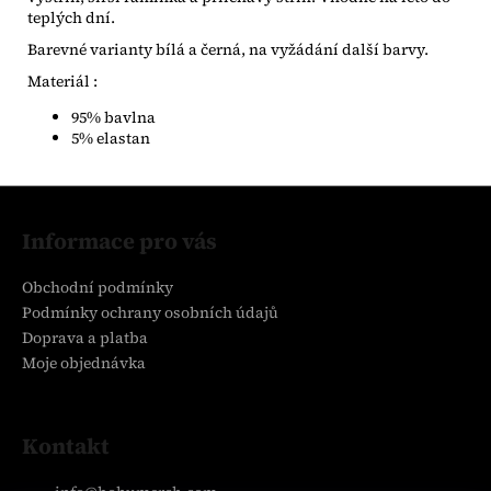
teplých dní.
Barevné varianty bílá a černá, na vyžádání další barvy.
Materiál :
95% bavlna
5% elastan
Z
á
Informace pro vás
p
a
Obchodní podmínky
t
Podmínky ochrany osobních údajů
í
Doprava a platba
Moje objednávka
Kontakt