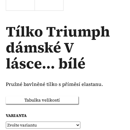
a
j
í
Tílko Triumph
t
?
dámské V
lásce... bílé
HLEDAT
Pružné bavlněné tílko s příměsí elastanu.
D
o
Tabulka velikostí
p
o
VARIANTA
r
u