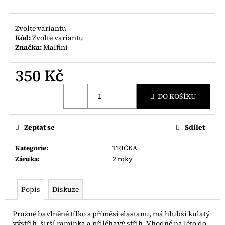
č
u
j
Zvolte variantu
e
Kód:
Zvolte variantu
m
Značka:
Malfini
e
350 Kč
Měrná
DO KOŠÍKU
cena:
Zeptat se
Sdílet
Kategorie
:
TRIČKA
Záruka
:
2 roky
Popis
Diskuze
Pružné bavlněné tílko s příměsí elastanu, má hlubší kulatý
výstřih, širší ramínka a přiléhavý střih. Vhodné na léto do