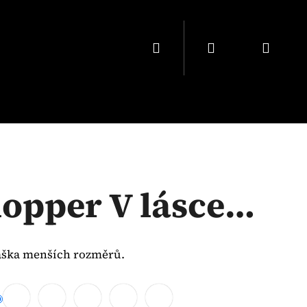
Hledat
Přihlášení
Náku
košík
opper V lásce…
aška menších rozměrů.