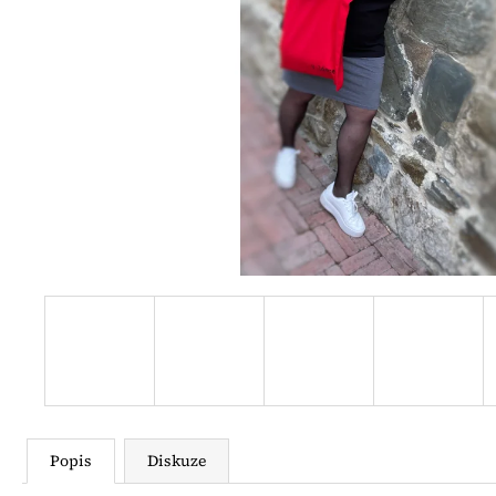
a
j
í
t
?
HLEDAT
D
o
p
o
r
Popis
Diskuze
u