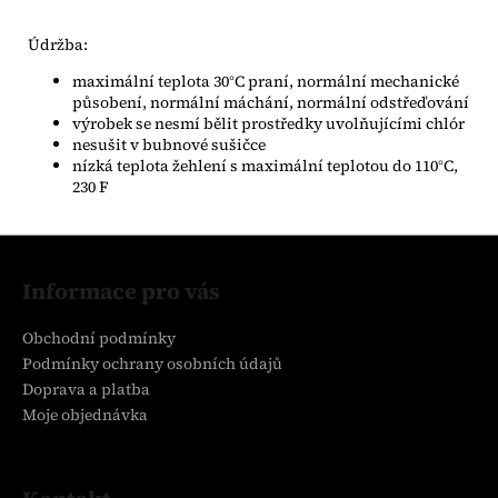
Údržba:
maximální teplota 30°C praní, normální mechanické
působení, normální máchání, normální odstřeďování
výrobek se nesmí bělit prostředky uvolňujícími chlór
nesušit v bubnové sušičce
nízká teplota žehlení s maximální teplotou do 110°C,
230 F
Z
á
Informace pro vás
p
a
Obchodní podmínky
t
Podmínky ochrany osobních údajů
í
Doprava a platba
Moje objednávka