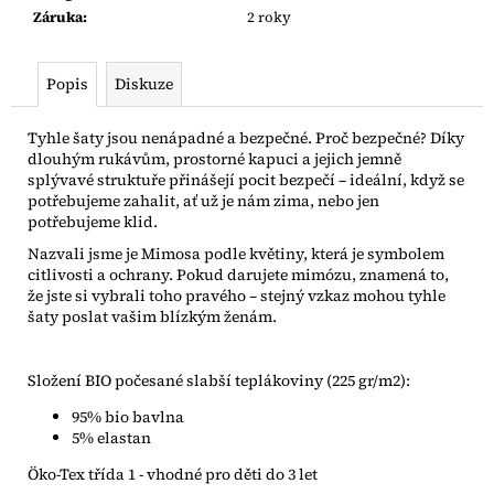
Záruka
:
2 roky
Popis
Diskuze
Tyhle šaty jsou nenápadné a bezpečné. Proč bezpečné? Díky
dlouhým rukávům, prostorné kapuci a jejich jemně
splývavé struktuře přinášejí pocit bezpečí – ideální, když se
potřebujeme zahalit, ať už je nám zima, nebo jen
potřebujeme klid.
Nazvali jsme je Mimosa podle květiny, která je symbolem
citlivosti a ochrany. Pokud darujete mimózu, znamená to,
že jste si vybrali toho pravého – stejný vzkaz mohou tyhle
šaty poslat vašim blízkým ženám.
Složení BIO počesané slabší teplákoviny (225 gr/m2):
95% bio bavlna
5% elastan
Öko-Tex třída 1 - vhodné pro děti do 3 let