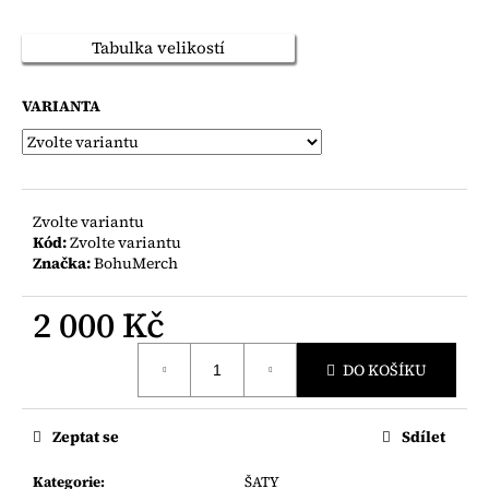
č
u
Tabulka velikostí
j
e
m
VARIANTA
e
Zvolte variantu
Kód:
Zvolte variantu
Značka:
BohuMerch
2 000 Kč
Měrná
DO KOŠÍKU
cena:
Zeptat se
Sdílet
Kategorie
:
ŠATY