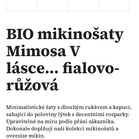
a
j
í
BIO mikinošaty
t
?
Mimosa V
lásce... fialovo-
HLEDAT
růžová
D
o
Minimalistické šaty s dlouhým rukávem a kapucí,
p
sahající do poloviny lýtek s decentními rozparky.
o
Upravitelné na míru podle přání zákazníka.
r
Dokonale doplňují naši kolekci mikinošatů a
u
oversize mikin.